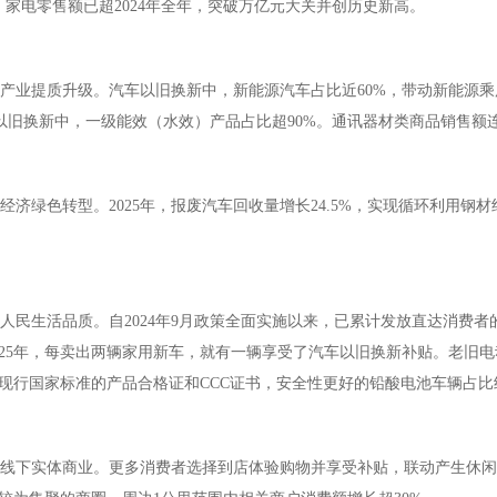
；家电零售额已超2024年全年，突破万亿元大关并创历史新高。
产业提质升级。汽车以旧换新中，新能源汽车占比近60%，带动新能源乘用
家电以旧换新中，一级能效（水效）产品占比超90%。通讯器材类商品销售额
经济绿色转型。2025年，报废汽车回收量增长24.5%，实现循环利用钢材
人民生活品质。自2024年9月政策全面实施以来，已累计发放直达消费者
025年，每卖出两辆家用新车，就有一辆享受了汽车以旧换新补贴。老旧电
现行国家标准的产品合格证和CCC证书，安全性更好的铅酸电池车辆占比约
线下实体商业。更多消费者选择到店体验购物并享受补贴，联动产生休闲