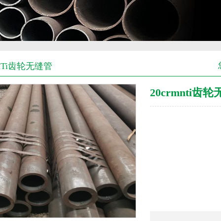
MnTi齿轮无缝管
20crmnti齿