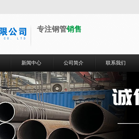
专注钢管
销售
新闻中心
公司简介
联系我们