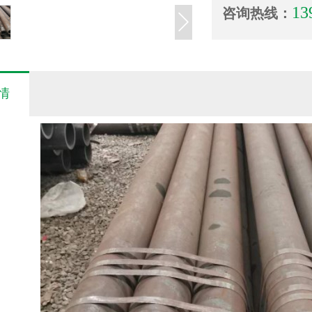
13
咨询热线：
情